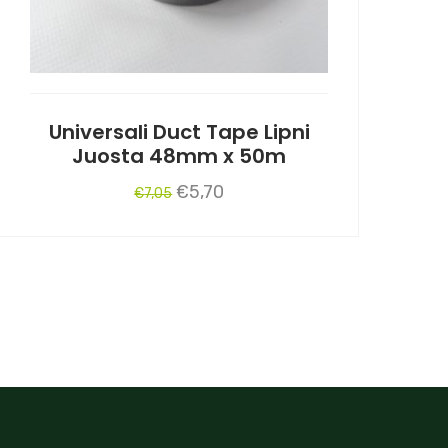
Universali Duct Tape Lipni
Juosta 48mm x 50m
Original
Current
€
5,70
€
7,05
price
price
was:
is:
€7,05.
€5,70.