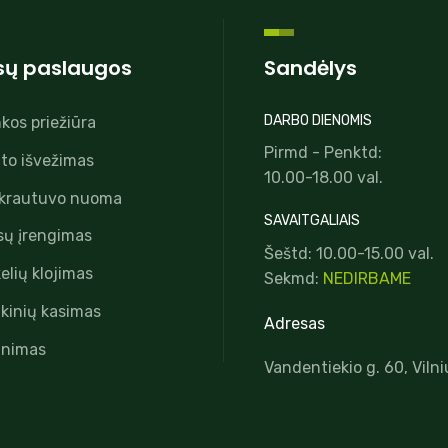
ų paslaugos
Sandėlys
DARBO DIENOMIS
nkos priežiūra
Pirmd - Penktd:
to išvežimas
10.00-18.00 val.
 krautuvo nuoma
SAVAITGALIAIS
sų įrengimas
Šeštd: 10.00-15.00 val.
elių klojimas
Sekmd:
NEDIRBAME
kinių kasimas
Adresas
inimas
Vandentiekio g. 60, Vilni