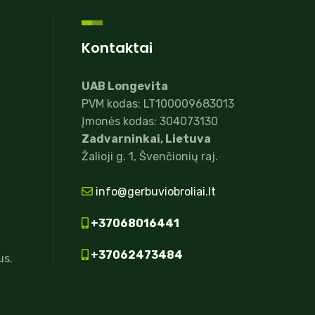
Kontaktai
UAB Longevita
PVM kodas: LT100009683013
Įmonės kodas: 304073130
Zadvarninkai, Lietuva
Žalioji g. 1, Švenčionių raj.
info@gerbuviobroliai.lt
+37068016441
+37062473484
us.