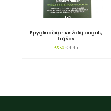
Spygliuočių ir visžalių augalų
trąšos
Original
Current
€
4,45
€
5,60
price
price
was:
is:
€5,60.
€4,45.