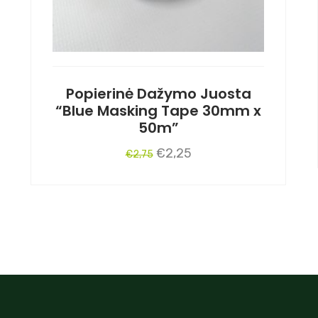
Popierinė Dažymo Juosta
“Blue Masking Tape 30mm x
50m”
Original
Current
€
2,25
€
2,75
price
price
was:
is:
€2,75.
€2,25.