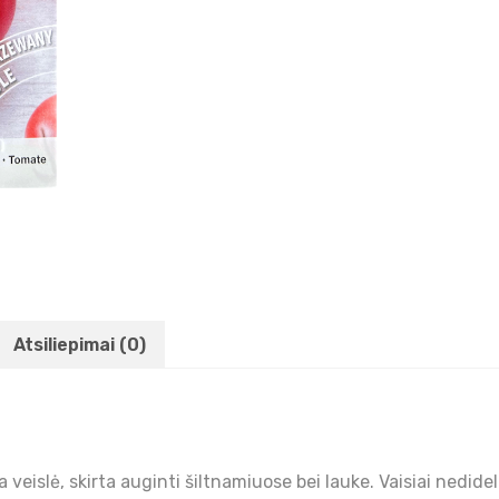
Atsiliepimai (0)
eislė, skirta auginti šiltnamiuose bei lauke. Vaisiai nedideli