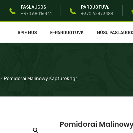
PASLAUGOS
PARDUOTUVĖ
+370 68016441
+370 62473484
APIE MUS
E-PARDUOTUVĖ
MŪSŲ PASLAUGO
-
Pomidorai Malinowy Kapturek 1gr
Pomidorai Malinowy