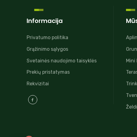
Informacija
Mūs
Privatumo politika
Apli
Grąžinimo sąlygos
Grun
Svetainės naudojimo taisyklės
Mini
Prekių pristatymas
Tera
Rekvizitai
Trink
Tven
Želd