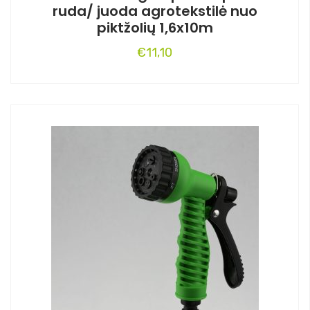
ruda/ juoda agrotekstilė nuo
piktžolių 1,6x10m
€
11,10