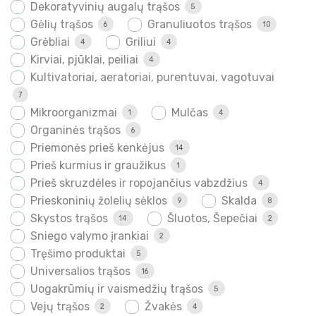
Dekoratyvinių augalų trąšos
5
Gėlių trąšos
Granuliuotos trąšos
6
10
Grėbliai
Griliui
4
4
Kirviai, pjūklai, peiliai
4
Kultivatoriai, aeratoriai, purentuvai, vagotuvai
7
Mikroorganizmai
Mulčas
1
4
Organinės trąšos
6
Priemonės prieš kenkėjus
14
Prieš kurmius ir graužikus
1
Prieš skruzdėles ir ropojančius vabzdžius
4
Prieskoninių žolelių sėklos
Skalda
9
8
Skystos trąšos
Šluotos, Šepečiai
14
2
Sniego valymo įrankiai
2
Tręšimo produktai
5
Universalios trąšos
16
Uogakrūmių ir vaismedžių trąšos
5
Vejų trąšos
Žvakės
2
4