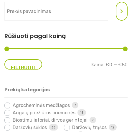
Rūšiuoti pagal kainą
Mi
Ma
Kaina:
€0
—
€80
FILTRUOTI
ka
ka
Prekių kategorijos
Agrocheminės medžiagos
7
Augalų priežiūros priemonės
18
Biostimuliatoriai, dirvos gerintojai
9
Daržovių sėklos
Daržovių trąšos
33
12