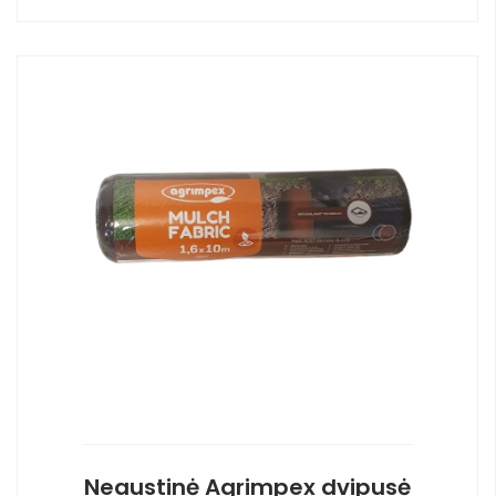
Neaustinė Agrimpex dvipusė