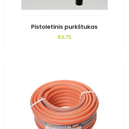
Pistoletinis purkštukas
€
6,75