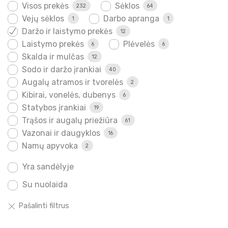
Visos prekės
Sėklos
232
64
Vejų sėklos
Darbo apranga
1
1
Daržo ir laistymo prekės
12
Laistymo prekės
Plėvelės
6
6
Skalda ir mulčas
12
Sodo ir daržo įrankiai
40
Augalų atramos ir tvorelės
2
Kibirai, vonelės, dubenys
6
Statybos įrankiai
19
Trąšos ir augalų priežiūra
61
Vazonai ir daugyklos
16
Namų apyvoka
2
Yra sandėlyje
Su nuolaida