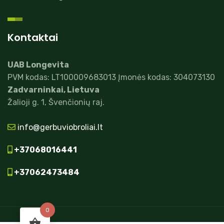
Kontaktai
UAB Longevita
PVM kodas: LT100009683013 Įmonės kodas: 304073130
Zadvarninkai, Lietuva
Žalioji g. 1, Švenčionių raj.
info@gerbuviobroliai.lt
+37068016441
+37062473484
0