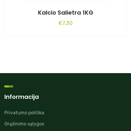
Kalcio Salietra 1KG
€
7,30
Informacija
Privatumo politika
Grąžinimo sąlygos