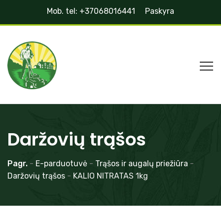
Mob. tel: +37068016441
Paskyra
Daržovių trąšos
Pagr.
-
E-parduotuvė
-
Trąšos ir augalų priežiūra
-
Daržovių trąšos
-
KALIO NITRATAS 1kg