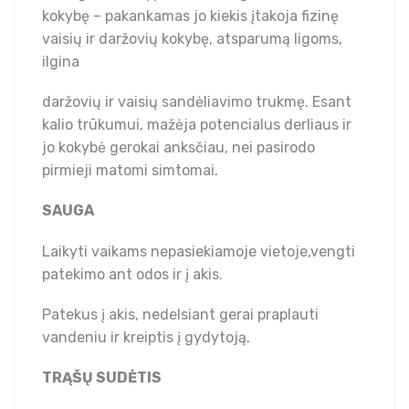
kokybę – pakankamas jo kiekis įtakoja fizinę
vaisių ir daržovių kokybę, atsparumą ligoms,
ilgina
daržovių ir vaisių sandėliavimo trukmę. Esant
kalio trūkumui, mažėja potencialus derliaus ir
jo kokybė gerokai anksčiau, nei pasirodo
pirmieji matomi simtomai.
SAUGA
Laikyti vaikams nepasiekiamoje vietoje,vengti
patekimo ant odos ir į akis.
Patekus į akis, nedelsiant gerai praplauti
vandeniu ir kreiptis į gydytoją.
TRĄŠŲ SUDĖTIS