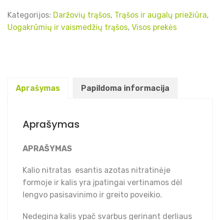
Kategorijos:
Daržovių trąšos
,
Trąšos ir augalų priežiūra
,
Uogakrūmių ir vaismedžių trąšos
,
Visos prekės
Aprašymas
Papildoma informacija
Aprašymas
APRAŠYMAS
Kalio nitratas esantis azotas nitratinėje
formoje ir kalis yra įpatingai vertinamos dėl
lengvo pasisavinimo ir greito poveikio.
Nedegina kalis ypač svarbus gerinant derliaus