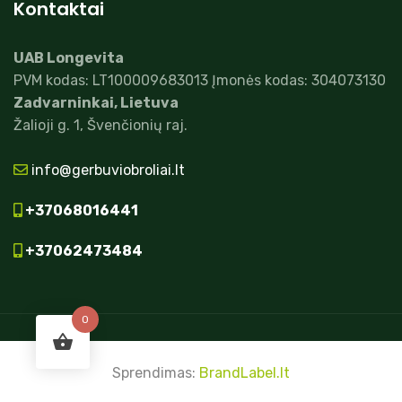
Kontaktai
UAB Longevita
PVM kodas: LT100009683013 Įmonės kodas: 304073130
Zadvarninkai, Lietuva
Žalioji g. 1, Švenčionių raj.
info@gerbuviobroliai.lt
+37068016441
+37062473484
0
Sprendimas:
BrandLabel.lt