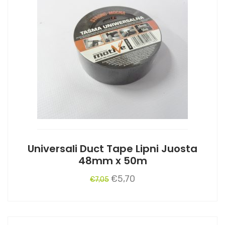
Universali Duct Tape Lipni Juosta
48mm x 50m
Original
Current
€
5,70
€
7,05
price
price
was:
is:
€7,05.
€5,70.