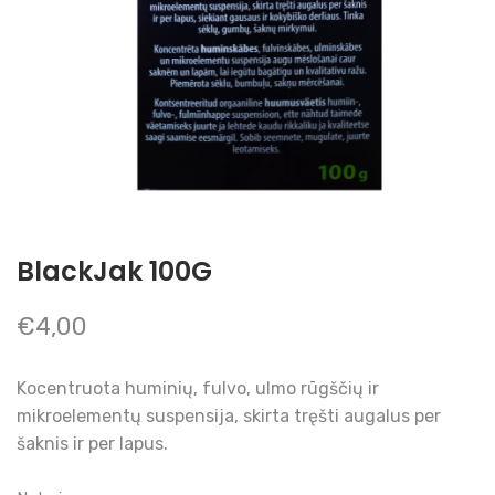
BlackJak 100G
€
4,00
Kocentruota huminių, fulvo, ulmo rūgščių ir
mikroelementų suspensija, skirta tręšti augalus per
šaknis ir per lapus.