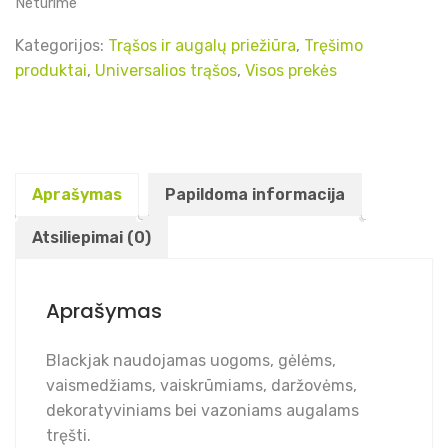
Neturime
Kategorijos:
Trąšos ir augalų priežiūra
,
Tręšimo
produktai
,
Universalios trąšos
,
Visos prekės
Aprašymas
Papildoma informacija
Atsiliepimai (0)
Aprašymas
Blackjak naudojamas uogoms, gėlėms,
vaismedžiams, vaiskrūmiams, daržovėms,
dekoratyviniams bei vazoniams augalams
tręšti.