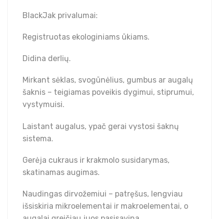
BlackJak privalumai:
Registruotas ekologiniams ūkiams.
Didina derlių.
Mirkant sėklas, svogūnėlius, gumbus ar augalų
šaknis – teigiamas poveikis dygimui, stiprumui,
vystymuisi.
Laistant augalus, ypač gerai vystosi šaknų
sistema.
Gerėja cukraus ir krakmolo susidarymas,
skatinamas augimas.
Naudingas dirvožemiui – patręšus, lengviau
išsiskiria mikroelementai ir makroelementai, o
augalai greičiau juos pasisavina.