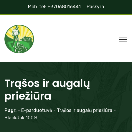
Mob. tel: +37068016441
Paskyra
Trąšos ir augalų
priežiūra
Pagr.
-
E-parduotuvė
-
Trąšos ir augalų priežiūra
-
BlackJak 100G