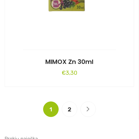
MIMOX Zn 30ml
€
3,30
1
2
Prekių paieška