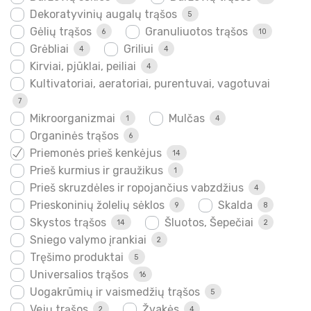
Dekoratyvinių augalų trąšos
5
Gėlių trąšos
Granuliuotos trąšos
6
10
Grėbliai
Griliui
4
4
Kirviai, pjūklai, peiliai
4
Kultivatoriai, aeratoriai, purentuvai, vagotuvai
7
Mikroorganizmai
Mulčas
1
4
Organinės trąšos
6
Priemonės prieš kenkėjus
14
Prieš kurmius ir graužikus
1
Prieš skruzdėles ir ropojančius vabzdžius
4
Prieskoninių žolelių sėklos
Skalda
9
8
Skystos trąšos
Šluotos, Šepečiai
14
2
Sniego valymo įrankiai
2
Tręšimo produktai
5
Universalios trąšos
16
Uogakrūmių ir vaismedžių trąšos
5
Vejų trąšos
Žvakės
2
4