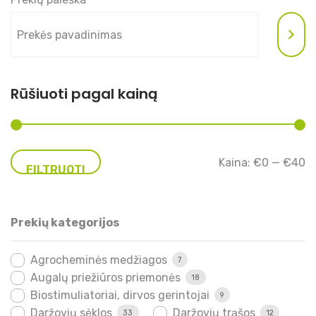
Rūšiuoti pagal kainą
Mi
Ma
Kaina:
€0
—
€40
FILTRUOTI
ka
ka
Prekių kategorijos
Agrocheminės medžiagos
7
Augalų priežiūros priemonės
18
Biostimuliatoriai, dirvos gerintojai
9
Daržovių sėklos
Daržovių trąšos
33
12