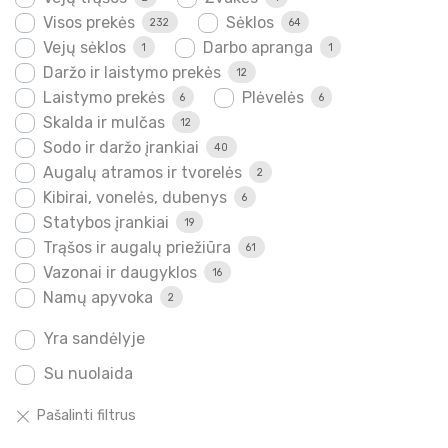
Visos prekės
Sėklos
232
64
Vejų sėklos
Darbo apranga
1
1
Daržo ir laistymo prekės
12
Laistymo prekės
Plėvelės
6
6
Skalda ir mulčas
12
Sodo ir daržo įrankiai
40
Augalų atramos ir tvorelės
2
Kibirai, vonelės, dubenys
6
Statybos įrankiai
19
Trąšos ir augalų priežiūra
61
Vazonai ir daugyklos
16
Namų apyvoka
2
Yra sandėlyje
Su nuolaida