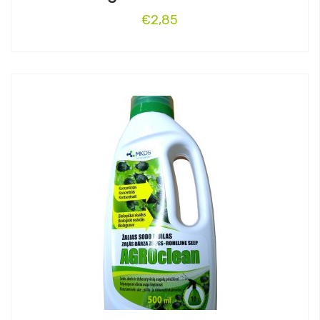
€
2,85