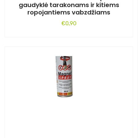
gaudyklė tarakonams ir kitiems
ropojantiems vabzdžiams
€
0,90