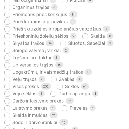
Mikroorganizmai
Mulčas
1
4
Organinės trąšos
6
Priemonės prieš kenkėjus
14
Prieš kurmius ir graužikus
1
Prieš skruzdėles ir ropojančius vabzdžius
4
Prieskoninių žolelių sėklos
Skalda
9
8
Skystos trąšos
Šluotos, Šepečiai
14
2
Sniego valymo įrankiai
2
Tręšimo produktai
5
Universalios trąšos
16
Uogakrūmių ir vaismedžių trąšos
5
Vejų trąšos
Žvakės
2
4
Visos prekės
Sėklos
232
64
Vejų sėklos
Darbo apranga
1
1
Daržo ir laistymo prekės
12
Laistymo prekės
Plėvelės
6
6
Skalda ir mulčas
12
Sodo ir daržo įrankiai
40