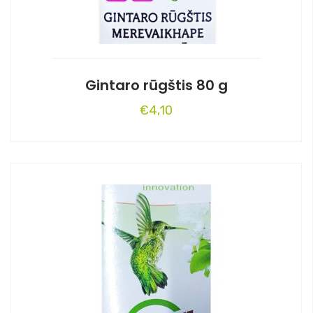
Gintaro rūgštis 80 g
€
4,10