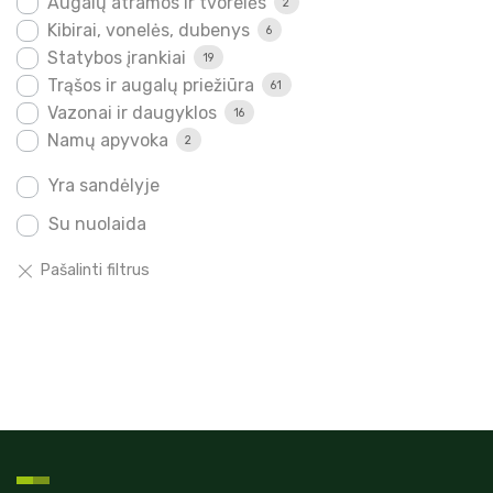
Augalų atramos ir tvorelės
2
Kibirai, vonelės, dubenys
6
Statybos įrankiai
19
Trąšos ir augalų priežiūra
61
Vazonai ir daugyklos
16
Namų apyvoka
2
Yra sandėlyje
Su nuolaida