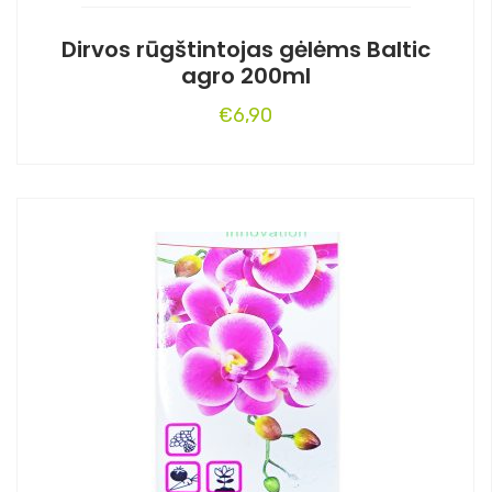
Dirvos rūgštintojas gėlėms Baltic
agro 200ml
€
6,90