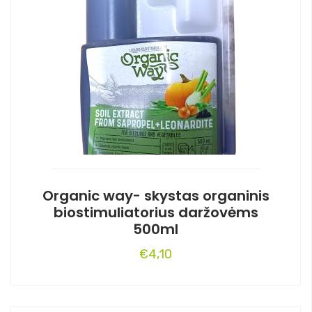
Organic way- skystas organinis
biostimuliatorius daržovėms
500ml
€
4,10