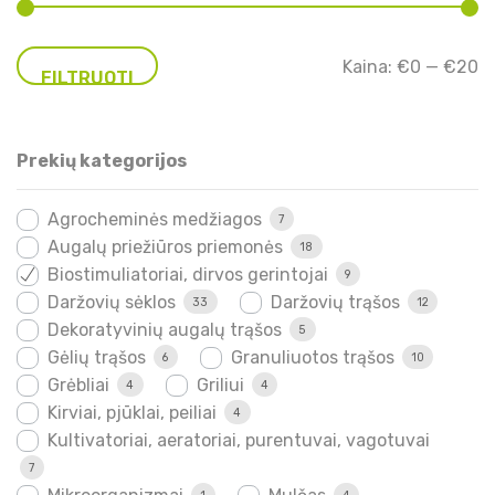
Mi
Ma
Kaina:
€0
—
€20
FILTRUOTI
ka
ka
Prekių kategorijos
Agrocheminės medžiagos
7
Augalų priežiūros priemonės
18
Biostimuliatoriai, dirvos gerintojai
9
Daržovių sėklos
Daržovių trąšos
33
12
Dekoratyvinių augalų trąšos
5
Gėlių trąšos
Granuliuotos trąšos
6
10
Grėbliai
Griliui
4
4
Kirviai, pjūklai, peiliai
4
Kultivatoriai, aeratoriai, purentuvai, vagotuvai
7