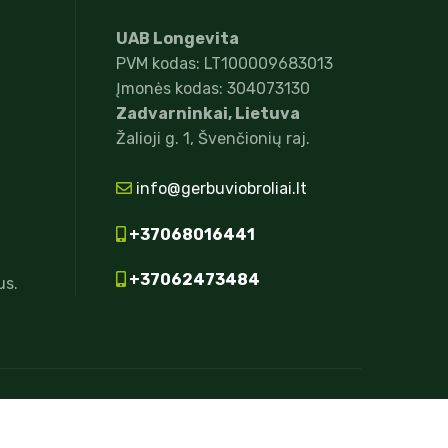
UAB Longevita
PVM kodas: LT100009683013
Įmonės kodas: 304073130
Zadvarninkai, Lietuva
Žalioji g. 1, Švenčionių raj.
info@gerbuviobroliai.lt
+37068016441
+37062473484
us.