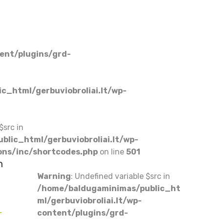
ent/plugins/grd-
c_html/gerbuviobroliai.lt/wp-
$src in
lic_html/gerbuviobroliai.lt/wp-
ons/inc/shortcodes.php
on line
501
n
Warning
: Undefined variable $src in
/home/baldugaminimas/public_ht
ml/gerbuviobroliai.lt/wp-
content/plugins/grd-
r