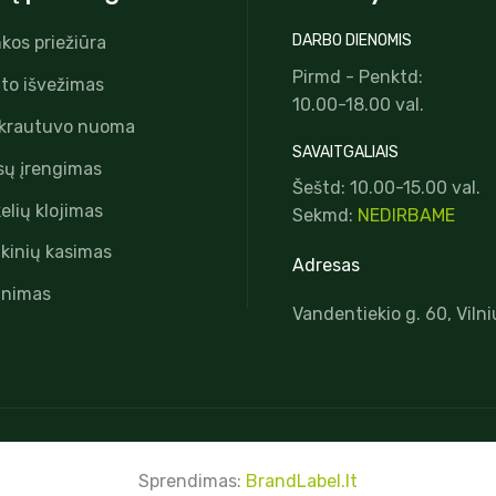
DARBO DIENOMIS
nkos priežiūra
Pirmd - Penktd:
to išvežimas
10.00-18.00 val.
 krautuvo nuoma
SAVAITGALIAIS
sų įrengimas
Šeštd: 10.00-15.00 val.
elių klojimas
Sekmd:
NEDIRBAME
kinių kasimas
Adresas
inimas
Vandentiekio g. 60, Vilni
Sprendimas:
BrandLabel.lt