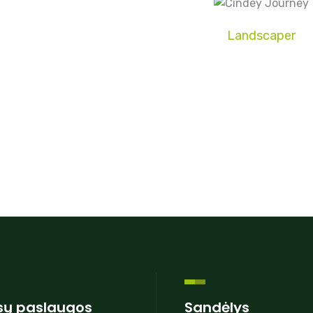
Landscaper
ų paslaugos
Sandėlys