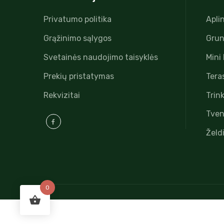
Privatumo politika
Apli
Grąžinimo sąlygos
Grun
Svetainės naudojimo taisyklės
Mini
Prekių pristatymas
Tera
Rekvizitai
Trink
Tven
Želd
0