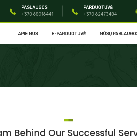
PASLAUGOS
PARDUOTUVĖ
+370 68016441
+370 62473484
APIE MUS
E-PARDUOTUVĖ
MŪSŲ PASLAUGO
m Behind Our Successful Ser