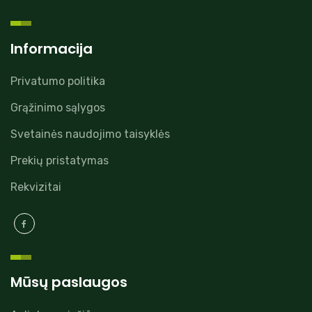
r
n
a
Informacija
t
i
Privatumo politika
v
Grąžinimo sąlygos
e
:
Svetainės naudojimo taisyklės
Prekių pristatymas
Rekvizitai
Mūsų paslaugos