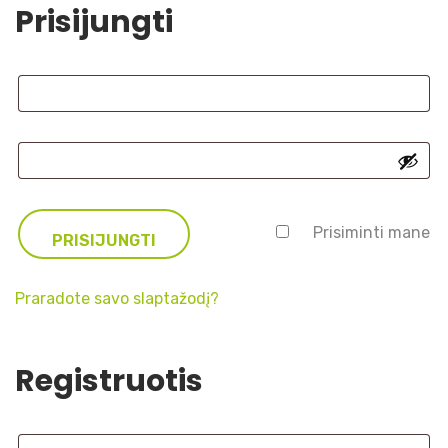
Prisijungti
A
Prisiminti mane
PRISIJUNGTI
l
t
e
Praradote savo slaptažodį?
r
n
a
Registruotis
t
i
v