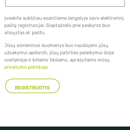
e
:
Įveskite aukščiau esančiame langelyje savo elektroninį
paštą registracijai. Slaptažodis prie paskyros bus
atsiųstas el. paštu.
Jūsų asmeniniai duomenys bus naudojami jūsų
užsakymui apdoroti, jūsų patirties palaikymui šioje
svetainėje ir kitiems tikslams, aprašytiems mūsų
privatumo politikoje
.
REGISTRUOTIS
A
l
t
e