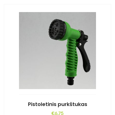
Pistoletinis purkštukas
€
6,75