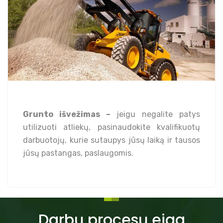
Grunto išvežimas –
jeigu negalite patys
utilizuoti atliekų, pasinaudokite kvalifikuotų
darbuotojų, kurie sutaupys jūsų laiką ir tausos
jūsų pastangas, paslaugomis.
Darbų procesų eiga