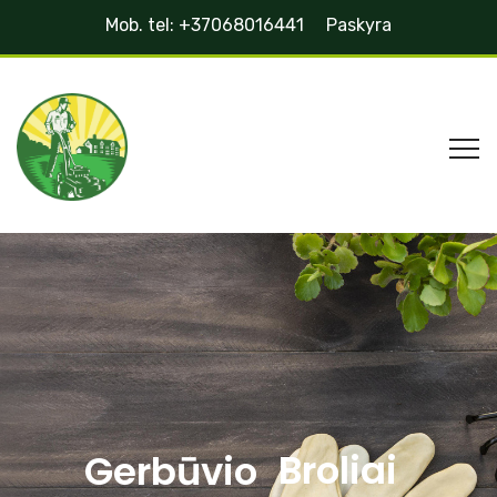
Mob. tel: +37068016441
Paskyra
Broliai
Gerbūvio