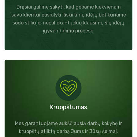
Drąsiai galime sakyti, kad gebame kiekvienam
savo klientui pasiūlyti išskirtinių idėjų bet kuriame
sodo stiliuje, nepaliekant jokių klausimų šių idėjų
įgyvendinimo procese.
Kruopštumas
Mes garantuojame aukščiausią darbų kokybę ir
kruopštų atliktą darbą Jums ir Jūsų šeimai.