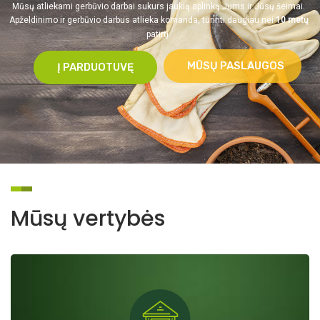
Mūsų atliekami gerbūvio darbai sukurs jaukią aplinką Jums ir Jūsų šeimai.
Apželdinimo ir gerbūvio darbus atlieka komanda, turinti daugiau nei
10 metų
patirtį.
MŪSŲ PASLAUGOS
Į PARDUOTUVĘ
Mūsų vertybės