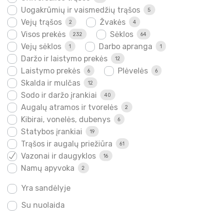
Uogakrūmių ir vaismedžių trąšos
5
Vejų trąšos
Žvakės
2
4
Visos prekės
Sėklos
232
64
Vejų sėklos
Darbo apranga
1
1
Daržo ir laistymo prekės
12
Laistymo prekės
Plėvelės
6
6
Skalda ir mulčas
12
Sodo ir daržo įrankiai
40
Augalų atramos ir tvorelės
2
Kibirai, vonelės, dubenys
6
Statybos įrankiai
19
Trąšos ir augalų priežiūra
61
Vazonai ir daugyklos
16
Namų apyvoka
2
Yra sandėlyje
Su nuolaida