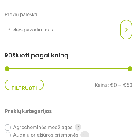
Prekių paieška
Rūšiuoti pagal kainą
Mi
Ma
Kaina:
€0
—
€50
FILTRUOTI
ka
ka
Prekių kategorijos
Agrocheminės medžiagos
7
Augalų priežiūros priemonės
18