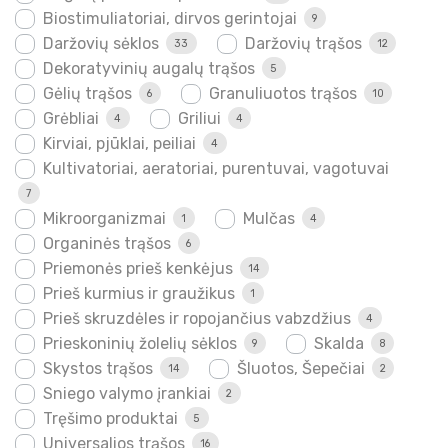
Biostimuliatoriai, dirvos gerintojai
9
Daržovių sėklos
Daržovių trąšos
33
12
Dekoratyvinių augalų trąšos
5
Gėlių trąšos
Granuliuotos trąšos
6
10
Grėbliai
Griliui
4
4
Kirviai, pjūklai, peiliai
4
Kultivatoriai, aeratoriai, purentuvai, vagotuvai
7
Mikroorganizmai
Mulčas
1
4
Organinės trąšos
6
Priemonės prieš kenkėjus
14
Prieš kurmius ir graužikus
1
Prieš skruzdėles ir ropojančius vabzdžius
4
Prieskoninių žolelių sėklos
Skalda
9
8
Skystos trąšos
Šluotos, Šepečiai
14
2
Sniego valymo įrankiai
2
Tręšimo produktai
5
Universalios trąšos
16